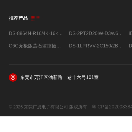
推荐产品
DS-8864N-R16/4K-16×4T/希捷16盘位录像机
DS-2PT2D20IW-D3/w64路高清硬盘录像机
C6C无极版萤石监控摄像头
DS-1LPRVV-2C150/2B监控室外夜视高清电源线护套线200米/卷
东莞市万江区油新路二巷十六号101室
© 2026 东莞广恩电子有限公司 版权所有
粤ICP备20200838