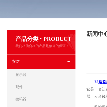
新闻中
·
产品分类
PRODUCT
我们相信合格的产品是信誉的保证！
安防
显示器
32路
配件
它是一套进
器、云台镜
编码器