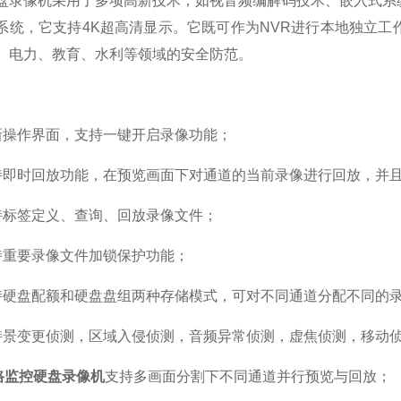
像机采用了多项高新技术，如视音频编解码技术、嵌入式系统
系统，它支持4K超高清显示。它既可作为NVR进行本地独立工
、电力、教育、水利等领域的安全防范。
作界面，支持一键开启录像功能；
时回放功能，在预览画面下对通道的当前录像进行回放，并且
标签定义、查询、回放录像文件；
重要录像文件加锁保护功能；
盘配额和硬盘盘组两种存储模式，可对不同通道分配不同的录
变更侦测，区域入侵侦测，音频异常侦测，虚焦侦测，移动侦
路监控硬盘录像机
支持多画面分割下不同通道并行预览与回放；