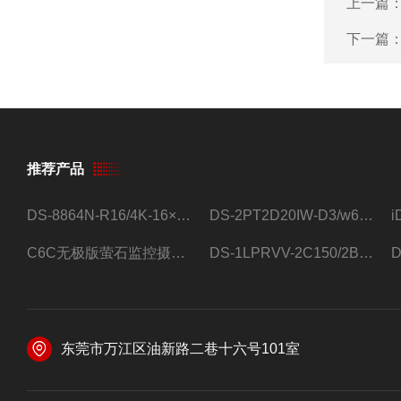
上一篇
下一篇
推荐产品
DS-8864N-R16/4K-16×4T/希捷16盘位录像机
DS-2PT2D20IW-D3/w64路高清硬盘录像机
C6C无极版萤石监控摄像头
DS-1LPRVV-2C150/2B监控室外夜视高清电源线护套线200米/卷
东莞市万江区油新路二巷十六号101室