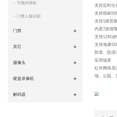
可视对讲机
支持定时任
支持雨刷功能
门禁人脸识别
支持1路音
内置7路报
门禁
支持128G的M
支持海康SDK
其它
防雷、防浪涌
应用场景
摄像头
红外网络高
场、公园、
硬盘录像机
解码器