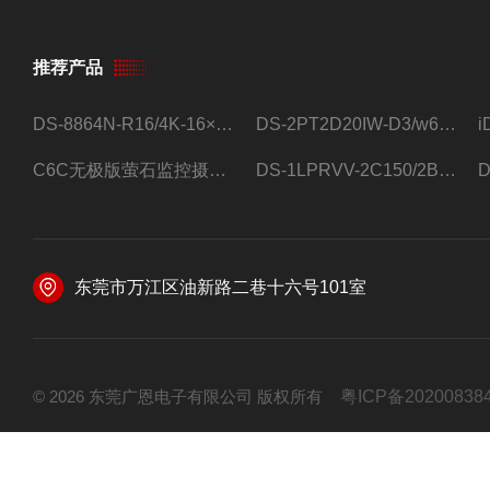
推荐产品
DS-8864N-R16/4K-16×4T/希捷16盘位录像机
DS-2PT2D20IW-D3/w64路高清硬盘录像机
C6C无极版萤石监控摄像头
DS-1LPRVV-2C150/2B监控室外夜视高清电源线护套线200米/卷
东莞市万江区油新路二巷十六号101室
© 2026 东莞广恩电子有限公司 版权所有
粤ICP备20200838