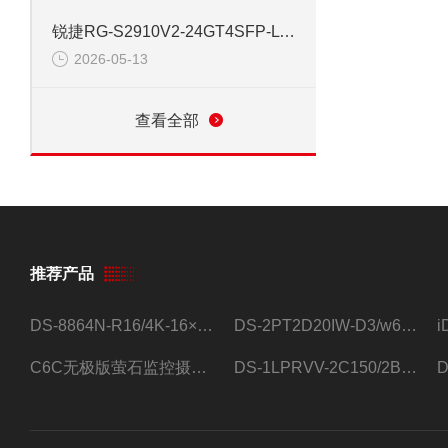
锐捷RG-S2910V2-24GT4SFP-L 24口网管千兆交换机
2026-05-13
查看全部
推荐产品
DS-8864N-R16/4K-16×4T/希捷16盘位录像机
DS-2PT2D20IW-D3/w64路高清硬盘录像机
C6C无极版萤石监控摄像头
DS-1LPRVV-2C150/2B监控室外夜视高清电源线护套线200米/卷