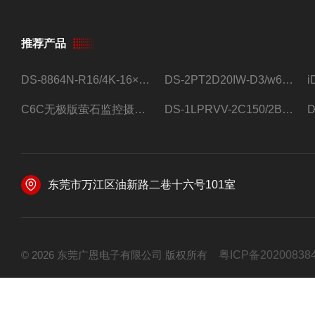
推荐产品
DS-8864N-R16/4K-16×4T/希捷16盘位录像机
DS-2PT2D20IW-D3/w64路高清硬盘录像机
C6C无极版萤石监控摄像头
DS-1LPRVV-2C150/2B监控室外夜视高清电源线护套线200米/卷
东莞市万江区油新路二巷十六号101室
© 2026 东莞广恩电子有限公司 版权所有
粤ICP备20200838