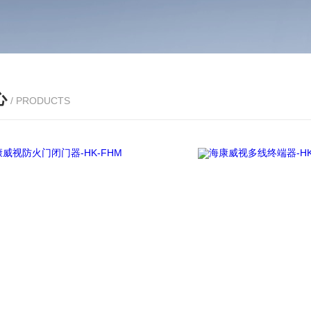
心
/ PRODUCTS