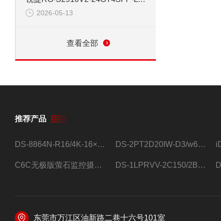
2026-05-13
查看全部
推荐产品
DS-8864N-R16/4K-16×4T/希捷16盘位录像机
DS-2PT2D20IW-D3/w64路高清硬盘录像机
C6C无极版萤石监控摄像头
DS-1LPRVV-2C150/2B监控室外夜视高清电源线护套线200米/卷
东莞市万江区油新路二巷十六号101室