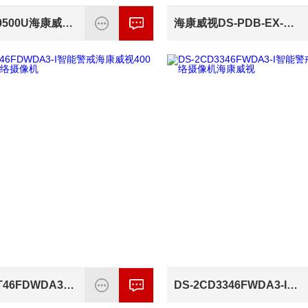
DS-65DC0500U海康威视视频会议USB全景跟踪相机配件
海康威视DS-PDB-EX-WBKT室外探测器配件
DS-2CD3T46FDWDA3-I智能警戒海康威视400万海螺型网络摄像机
DS-2CD3346FWDA3-I智能警戒400万海螺型网络摄像机海康威视