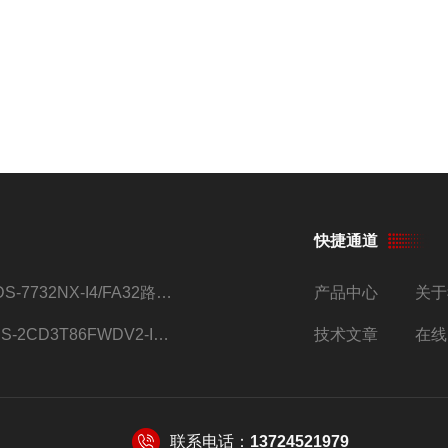
快捷通道
iDS-7732NX-I4/FA32路监控硬盘录像机
产品中心
关于
DS-2CD3T86FWDV2-I8S4g监控摄像头
技术文章
在线
联系电话：
13724521979