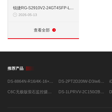
锐捷RG-S2910V2-24GT4SFP-L 24口网管千兆交换机
2026-05-13
查看全部
推荐产品
DS-8864N-R16/4K-16×4T/希捷16盘位录像机
DS-2PT2D20IW-D3/w64路高清硬盘录像机
C6C无极版萤石监控摄像头
DS-1LPRVV-2C150/2B监控室外夜视高清电源线护套线200米/卷