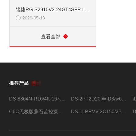
锐捷RG-S2910V2-24GT4SFP-L 24口网管千兆交换机
2026-05-13
查看全部
推荐产品
DS-8864N-R16/4K-16×4T/希捷16盘位录像机
DS-2PT2D20IW-D3/w64路高清硬盘录像机
C6C无极版萤石监控摄像头
DS-1LPRVV-2C150/2B监控室外夜视高清电源线护套线200米/卷