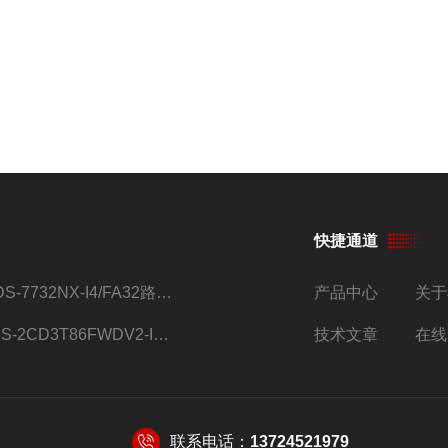
快捷通道
iDS-7732NX-I4/FA32路监控硬盘录像机
产品中心
关于
DS-2CD3T86FWDV2-I8S4g监控摄像头
技术文章
在线
联系电话：
13724521979