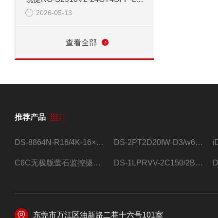
2026-05-13
查看全部
推荐产品
DS-8864N-R16/4K-16×4T/希捷16盘位录像机
DS-2PT2D20IW-D3/w64路高清硬盘录像机
C6C无极版萤石监控摄像头
DS-1LPRVV-2C150/2B监控室外夜视高清电源线护套线200米/卷
东莞市万江区油新路二巷十六号101室