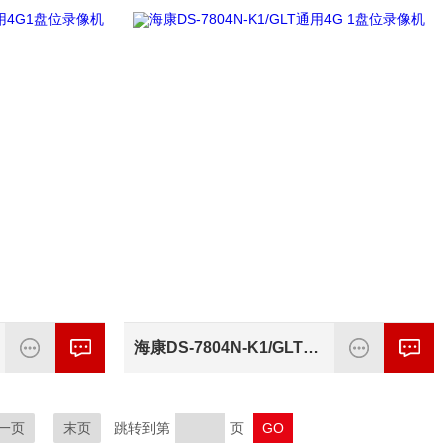
海康DS-7804N-K1/GLT通用4G 1盘位录像机
一页
末页
跳转到第
页