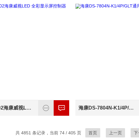
DS-D43V02海康威视LED 全彩显示屏控制器
海康DS-7804N-K1/4P/GLT通用4G1盘位录像机
共 4851 条记录，当前 74 / 405 页
首页
上一页
下