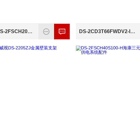
海康威视DS-2FSCH20S60-Q太阳能供电球机
DS-2CD3T66FWDV2-I5S(B)海康星光级全功能600万筒型网络摄像机