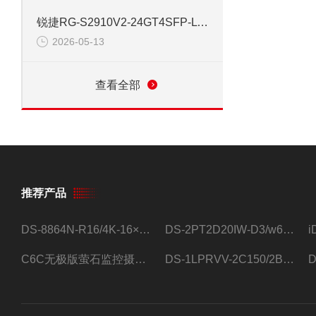
锐捷RG-S2910V2-24GT4SFP-L 24口网管千兆交换机
2026-05-13
查看全部
推荐产品
DS-8864N-R16/4K-16×4T/希捷16盘位录像机
DS-2PT2D20IW-D3/w64路高清硬盘录像机
C6C无极版萤石监控摄像头
DS-1LPRVV-2C150/2B监控室外夜视高清电源线护套线200米/卷