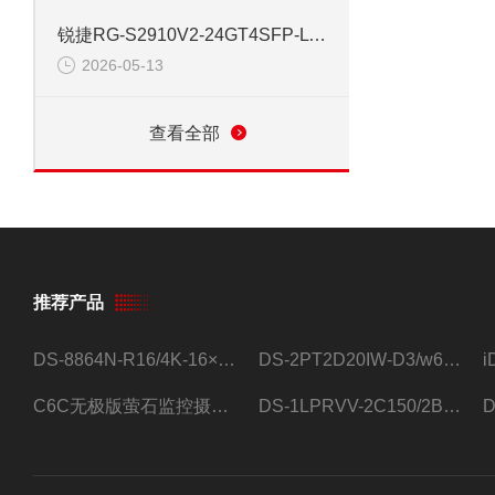
锐捷RG-S2910V2-24GT4SFP-L 24口网管千兆交换机
2026-05-13
查看全部
推荐产品
DS-8864N-R16/4K-16×4T/希捷16盘位录像机
DS-2PT2D20IW-D3/w64路高清硬盘录像机
C6C无极版萤石监控摄像头
DS-1LPRVV-2C150/2B监控室外夜视高清电源线护套线200米/卷